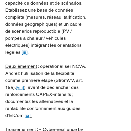
capacité de données et de scénarios.  
Établissez une base de données 
complète (mesures, réseau, tarification, 
données géographiques) et un cadre 
de scénarios reproductible (PV / 
pompes à chaleur / véhicules 
électriques) intégrant les orientations 
légales 
[iii]
.
Deuxièmement
 : operationaliser NOVA.  
Ancrez l’utilisation de la flexibilité 
comme première étape (StromVV, art. 
19a).
[viii]
), avant de déclencher des 
renforcements CAPEX-intensifs ; 
documentez les alternatives et la 
rentabilité conformément aux guides 
d’ElCom.
[xi]
.
Troisièmement
 : 
« Cyber-résilience by 