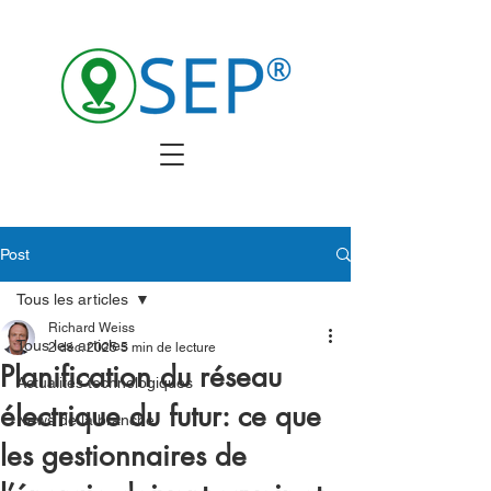
Post
Tous les articles
Richard Weiss
Tous les articles
2 déc. 2025
5 min de lecture
Planification du réseau
Actualités technologiques
électrique du futur: ce que
News de la branche
les gestionnaires de