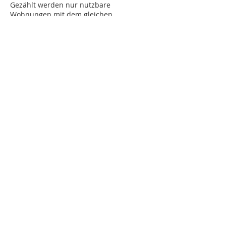
Gezählt werden nur nutzbare
Wohnungen mit dem gleichen
Status wie das Gebäude und mit
einer Kocheinrichtung.
Parzellenfläche [m2]
Fläche der Parzelle in
Quadratmeter.
Sanierungsdruck
Angabe zum aktuellen
Sanierungsdruck des Gebäudes
aufgrund vergangener
Renovationen im Vergleich mit
ähnlichen Gebäuden und in Bezug
auf geografischen Standort. Je
höher der Wert, umso
wahrscheinlicher ist eine baldige
Investition in das Gebäude. Der
Sanierungsdruck basiert auf
geoimpact Analytics. Mögliche
Werte:
Niedrig