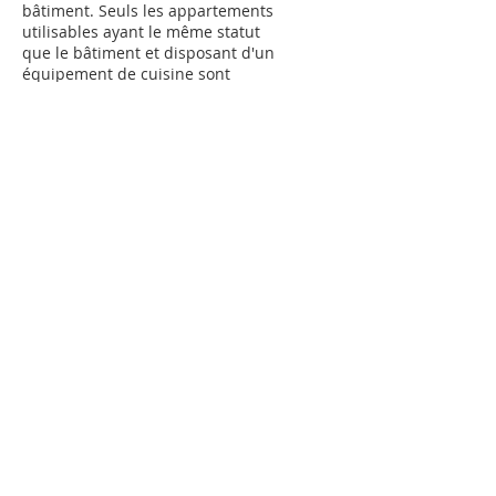
bâtiment. Seuls les appartements
utilisables ayant le même statut
que le bâtiment et disposant d'un
équipement de cuisine sont
comptabilisés.
Surface de la parcelle [m2]
Superficie de la parcelle en mètres
carrés.
Pression de redéveloppement
Indication de la pression actuelle
de rénovation du bâtiment en
raison de rénovations passées, en
comparaison avec des bâtiments
similaires et par rapport à
l'emplacement géographique. Plus
la valeur est élevée, plus il est
probable que le bâtiment fasse
l'objet d'un investissement à court
terme. La pression de rénovation
est basée sur geoimpact Analytics.
Valeurs possibles: