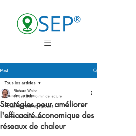
Post
Tous les articles
Richard Weiss
Tous les articles
11 déc. 2024
5 min de lecture
Stratégies pour améliorer
Actualités technologiques
l'efficacité économique des
News de la branche
réseaux de chaleur