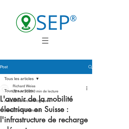
Post
Tous les articles
Richard Weiss
Tous les articles
22 nov. 2023
3 min de lecture
L'avenir de la mobilité
Actualités technologiques
électrique en Suisse :
News de la branche
l'infrastructure de recharge