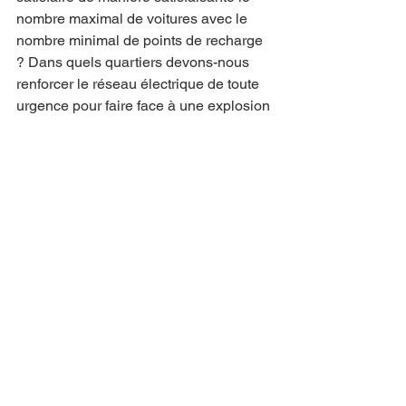
nombre maximal de voitures avec le 
nombre minimal de points de recharge 
? Dans quels quartiers devons-nous 
renforcer le réseau électrique de toute 
urgence pour faire face à une explosion 
du nombre de stations de recharge ? 
Dans quelle mesure et où la production 
décentralisée d'électricité peut-elle être 
utilisée pour soulager les centrales 
existantes ?
Une mauvaise planification serait une 
catastrophe. Heureusement, nous 
disposons déjà d'outils et de bases de 
données de qualité. À l'aide de ces 
outils et méthodologies, nous pouvons 
prendre des décisions intelligentes tout 
en façonnant l'avenir de la mobilité 