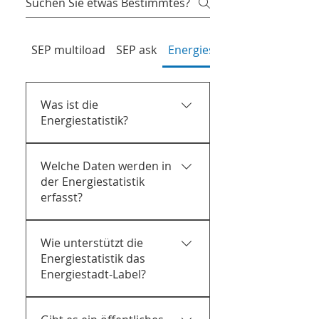
SEP multiload
SEP ask
Energiestatistik und Monito
Was ist die
Energiestatistik?
Eine automatisierte Lösung
Welche Daten werden in
innerhalb von SEP zur
der Energiestatistik
Analyse und Visualisierung
erfasst?
von mehr als 50 Kennzahlen
auf Gemeindeebene,
Über 50 Kennzahlen zu
darunter der
Wie unterstützt die
Strom, Wärme, Mobilität,
Energieverbrauch in
Energiestatistik das
Warmwasser und CO2.
verschiedenen Kategorien
Energiestadt-Label?
Ausserdem ermöglichen seit
sowie die CO₂-Emissionen.
2020 historisierte Daten
Sie liefert objektive KPI,
Trendanalysen.